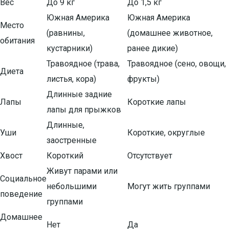
Вес
До 9 кг
До 1,5 кг
Южная Америка
Южная Америка
Место
(равнины,
(домашнее животное,
обитания
кустарники)
ранее дикие)
Травоядное (трава,
Травоядное (сено, овощи,
Диета
листья, кора)
фрукты)
Длинные задние
Лапы
Короткие лапы
лапы для прыжков
Длинные,
Уши
Короткие, округлые
заостренные
Хвост
Короткий
Отсутствует
Живут парами или
Социальное
небольшими
Могут жить группами
поведение
группами
Домашнее
Нет
Да