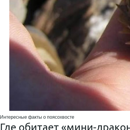
Интересные факты о поясохвосте
Где обитает «мини-драко