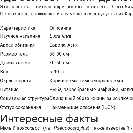
Эти существа – жители африканского континента. Они оби
Поясохвосты проживают и в каменистых полупустынях Кар
Характеристика
Описание
Научное название
Lutra lutra
Ареал обитания
Европа, Азия
Размер тела
55-90 см
Длина хвоста
30-50 см
Вес
5-10 кг
Окрас шерсти
Коричневый, темно-коричневый
Питание
Рыба, ракообразные, амфибии, мел
Социальная структура
Одиночный образ жизни, за исключ
Статус сохранения
Наименьшие опасения (IUCN)
Интересные факты
Малый поясохвост (лат.
Pseudocordylus
), также известный 