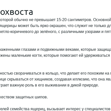
охвоста
оторой обычно не превышает 15-20 сантиметров. Основной
 ящерицы может быть ярко окрашен, что служит не только д
ветло-коричневого до зелёного, с различными узорами и пя
раженными глазами и подвижными веками, которые защищают
жены маленькие когти, которые помогают ей удерживаться 
ностью сворачиваться в кольцо, что делает его похожим на
ице скрываться от хищников, создавая иллюзию, что она я
грает важную роль в его выживании в дикой природе.
ителей семейства ящериц, вызывает интерес у специалисто