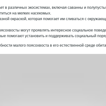
ет в различных экосистемах, включая саванны и полупустыни
титься на мелких насекомых.
зной окраской, которая помогает им сливаться с окружаю
оясохвосты могут проявлять интересное социальное повед
рые помогают установить и поддерживать социальный поряд
ности малого поясохвоста в его естественной среде обита