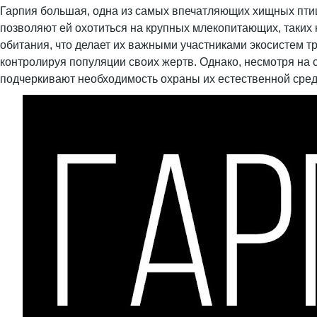
Гарпия большая, одна из самых впечатляющих хищных птиц
позволяют ей охотиться на крупных млекопитающих, таких
обитания, что делает их важными участниками экосистем т
контролируя популяции своих жертв. Однако, несмотря на 
подчеркивают необходимость охраны их естественной сред