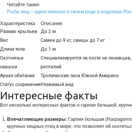
Читайте также:
Рыба лещ – единственная в своем роде в водоемах Рос
Характеристика
Описание
Размах крыльев
До 2 м
Вес
Самки до 9 кг, самцы до 7 кг
Длина тела
До 1 м
Охотничьи
Специализируется на охоте на ленивцев, 
навыки
рептилий
Ареал обитания
Тропические леса Южной Америки
Статус сохранения
Уязвимый вид
Интересные факты
Вот несколько интересных фактов о гарпии большой, круп
Впечатляющие размеры
: Гарпия большая (Harpagorni
крупных хищных птиц в мире, что позволяет ей охотить