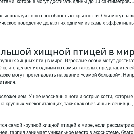
гтями, которые могут достигать длины до 13 сантиметров. 
ах, используя свою способность к скрытности. Они могут зав
гическое поведение делают их одними из самых эффективны
ольшой хищной птицей в мир
рупных хищных птиц в мире. Взрослые особи могут достигат
10 кг, что делает их одними из самых тяжелых представителей
также могут претендовать на звание «самой большой». Нап
итания.
сложением. У неё массивные ноги и острые когти, которые 
а крупных млекопитающих, таких как обезьяны и ленивцы, 
тся самой крупной хищной птицей в мире, если рассматрив
енее, гарпия занимает уникальное место в экосистеме, бла