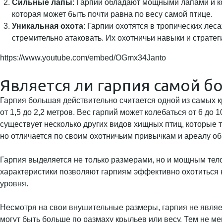
Сильные лапы
: Гарпии обладают мощными лапами и ко
которая может быть почти равна по весу самой птице.
Уникальная охота
: Гарпии охотятся в тропических лес
стремительно атаковать. Их охотничьи навыки и страте
https://www.youtube.com/embed/OGmx34Janto
Является ли гарпия самой б
Гарпия большая действительно считается одной из самых к
от 1,5 до 2,2 метров. Вес гарпий может колебаться от 6 до 
существует несколько других видов хищных птиц, которые 
но отличается по своим охотничьим привычкам и ареалу об
Гарпия выделяется не только размерами, но и мощным тело
характеристики позволяют гарпиям эффективно охотиться н
уровня.
Несмотря на свои внушительные размеры, гарпия не являе
могут быть больше по размаху крыльев или весу. Тем не м