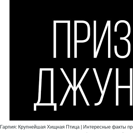
Гарпия: Крупнейшая Хищная Птица | Интересные факты пр