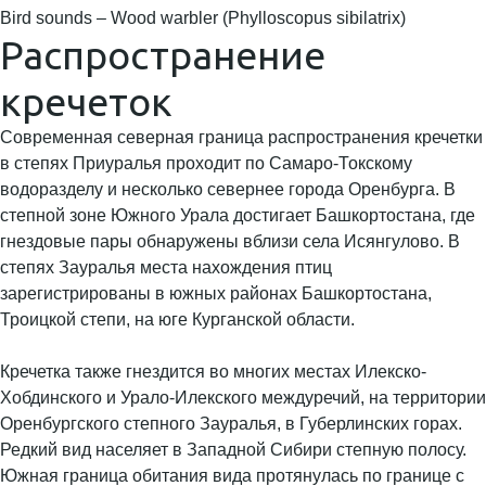
Bird sounds – Wood warbler (Phylloscopus sibilatrix)
Распространение
кречеток
Современная северная граница распространения кречетки
в степях Приуралья проходит по Самаро-Токскому
водоразделу и несколько севернее города Оренбурга. В
степной зоне Южного Урала достигает Башкортостана, где
гнездовые пары обнаружены вблизи села Исянгулово. В
степях Зауралья места нахождения птиц
зарегистрированы в южных районах Башкортостана,
Троицкой степи, на юге Курганской области.
Кречетка также гнездится во многих местах Илекско-
Хобдинского и Урало-Илекского междуречий, на территории
Оренбургского степного Зауралья, в Губерлинских горах.
Редкий вид населяет в Западной Сибири степную полосу.
Южная граница обитания вида протянулась по границе с