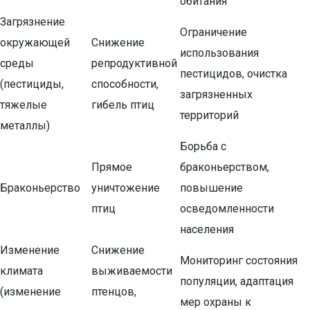
обитания
Загрязнение
Ограничение
окружающей
Снижение
использования
среды
репродуктивной
пестицидов, очистка
(пестициды,
способности,
загрязненных
тяжелые
гибель птиц
территорий
металлы)
Борьба с
Прямое
браконьерством,
Браконьерство
уничтожение
повышение
птиц
осведомленности
населения
Изменение
Снижение
Мониторинг состояния
климата
выживаемости
популяции, адаптация
(изменение
птенцов,
мер охраны к