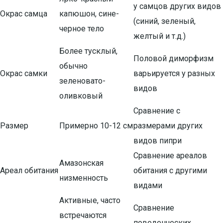
у самцов других видов
Окрас самца
капюшон, сине-
(синий, зеленый,
черное тело
желтый и т.д.)
Более тусклый,
Половой диморфизм
обычно
Окрас самки
варьируется у разных
зеленовато-
видов
оливковый
Сравнение с
Размер
Примерно 10-12 см
размерами других
видов пипри
Сравнение ареалов
Амазонская
Ареал обитания
обитания с другими
низменность
видами
Активные, часто
Сравнение
встречаются
поведенческих