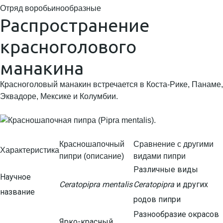
Отряд воробьинообразные
Распространение
красноголового
манакина
Красноголовый манакин встречается в Коста-Рике, Панаме,
Эквадоре, Мексике и Колумбии.
Красношапочный
Сравнение с другими
Характеристика
пипри (описание)
видами пипри
Различные виды
Научное
Ceratopipra mentalis
Ceratopipra
и других
название
родов пипри
Разнообразие окрасов
Ярко-красный