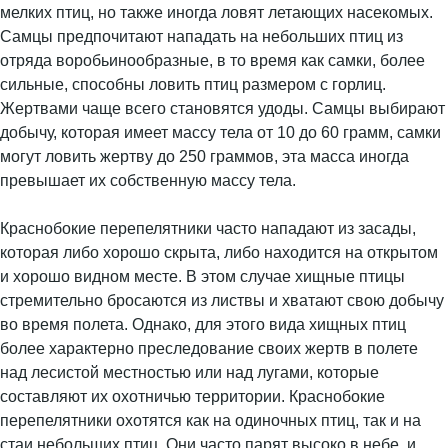
мелких птиц, но также иногда ловят летающих насекомых.
Самцы предпочитают нападать на небольших птиц из
отряда воробьинообразные, в то время как самки, более
сильные, способны ловить птиц размером с горлиц.
Жертвами чаще всего становятся удоды. Самцы выбирают
добычу, которая имеет массу тела от 10 до 60 грамм, самки
могут ловить жертву до 250 граммов, эта масса иногда
превышает их собственную массу тела.
Краснобокие перепелятники часто нападают из засады,
которая либо хорошо скрыта, либо находится на открытом
и хорошо видном месте. В этом случае хищные птицы
стремительно бросаются из листвы и хватают свою добычу
во время полета. Однако, для этого вида хищных птиц
более характерно преследование своих жертв в полете
над лесистой местностью или над лугами, которые
составляют их охотничью территории. Краснобокие
перепелятники охотятся как на одиночных птиц, так и на
стаи небольших птиц. Они часто парят высоко в небе, и