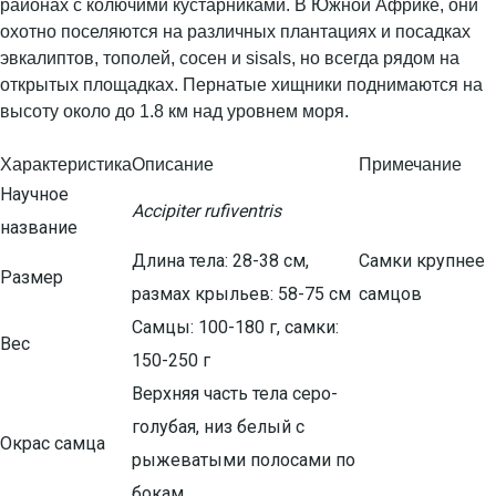
районах с колючими кустарниками. В Южной Африке, они
охотно поселяются на различных плантациях и посадках
эвкалиптов, тополей, сосен и sisals, но всегда рядом на
открытых площадках. Пернатые хищники поднимаются на
высоту около до 1.8 км над уровнем моря.
Характеристика
Описание
Примечание
Научное
Accipiter rufiventris
название
Длина тела: 28-38 см,
Самки крупнее
Размер
размах крыльев: 58-75 см
самцов
Самцы: 100-180 г, самки:
Вес
150-250 г
Верхняя часть тела серо-
голубая, низ белый с
Окрас самца
рыжеватыми полосами по
бокам