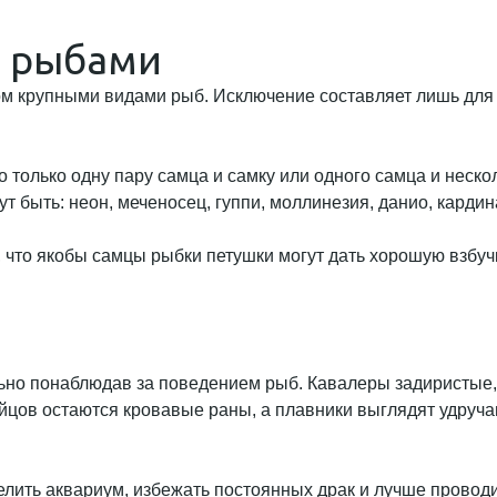
и рыбами
м крупными видами рыб. Исключение составляет лишь для
 только одну пару самца и самку или одного самца и неск
быть: неон, меченосец, гуппи, моллинезия, данио, кардинал
 что якобы самцы рыбки петушки могут дать хорошую взбуч
льно понаблюдав за поведением рыб. Кавалеры задиристые,
ойцов остаются кровавые раны, а плавники выглядят удруча
селить аквариум, избежать постоянных драк и лучше прово