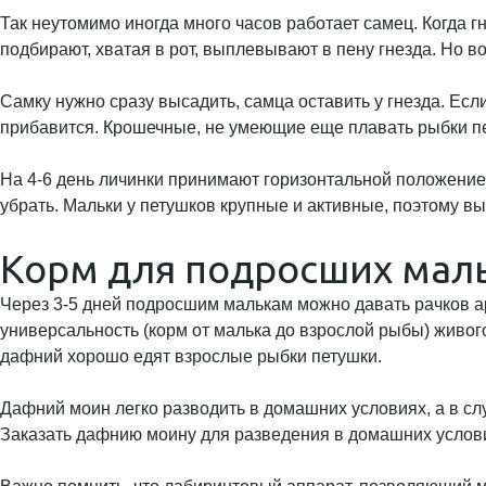
Так неутомимо иногда много часов работает самец. Когда г
подбирают, хватая в рот, выплевывают в пену гнезда. Но в
Самку нужно сразу высадить, самца оставить у гнезда. Если
прибавится. Крошечные, не умеющие еще плавать рыбки пет
На 4-6 день личинки принимают горизонтальной положение 
убрать. Мальки у петушков крупные и активные, поэтому 
Корм для подросших мал
Через 3-5 дней подросшим малькам можно давать рачков ар
универсальность (корм от малька до взрослой рыбы) живо
дафний хорошо едят взрослые рыбки петушки.
Дафний моин легко разводить в домашних условиях, а в сл
Заказать дафнию моину для разведения в домашних услови