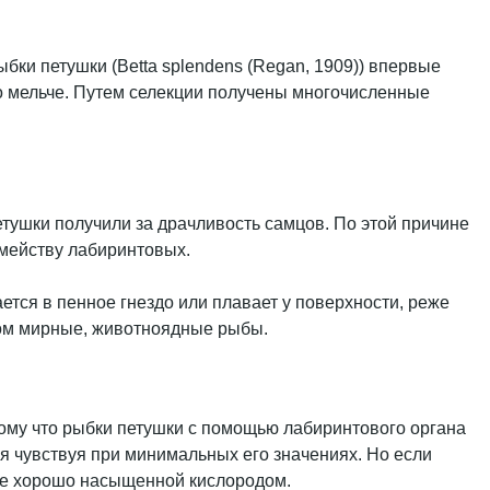
ки петушки (Betta splendens (Regan, 1909)) впервые
но мельче. Путем селекции получены многочисленные
ушки получили за драчливость самцов. По этой причине
емейству лабиринтовых.
ется в пенное гнездо или плавает у поверхности, реже
вном мирные, животноядные рыбы.
ому что рыбки петушки с помощью лабиринтового органа
я чувствуя при минимальных его значениях. Но если
оде хорошо насыщенной кислородом.