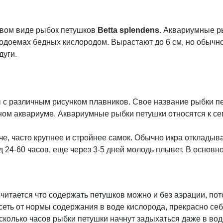
овом виде рыбок петушков
Betta
splendens.
Аквариумные рыб
 водоемах бедных кислородом. Вырастают до 6 см, но обыч
дуги.
 различным рисунком плавников. Свое название рыбки пет
ном аквариуме. Аквариумные рыбки петушки относятся к с
е, часто крупнее и стройнее самок. Обычно икра откладыва
д 24-60 часов, еще через 3-5 дней молодь плывет. В осно
итается что содержать петушков можно и без аэрации, пот
еть от нормы содержания в воде кислорода, прекрасно себ
есколько часов рыбки петушки начнут задыхаться даже в в