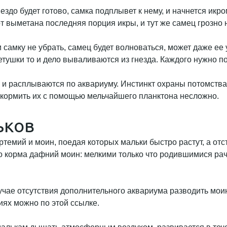
нездо будет готово, самка подплывет к нему, и начнется ик
от выметана последняя порция икры, и тут же самец грозно 
 самку не убрать, самец будет волноваться, может даже ее 
ушки то и дело вываливаются из гнезда. Каждого нужно по
и расплываются по аквариуму. Инстинкт охраны потомства у
выкормить их с помощью мельчайшего планктона несложно.
ьков
темий и моин, поедая которых мальки быстро растут, а от
го корма дафний моин: мелкими только что родившимися ра
учае отсутствия дополнительного аквариума разводить мои
ях можно по этой ссылке.