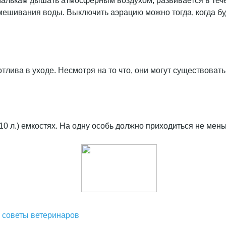
алькам дышать атмосферным воздухом, развивается в течен
мешивания воды. Выключить аэрацию можно тогда, когда бу
лива в уходе. Несмотря на то что, они могут существоват
10 л.) емкостях. На одну особь должно приходиться не мень
и советы ветеринаров