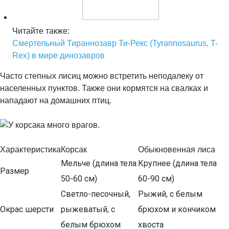
Читайте также:
Смертельный Тираннозавр Ти-Рекс (Tyrannosaurus, T-
Rex) в мире динозавров
Часто степных лисиц можно встретить неподалеку от
населенных пунктов. Также они кормятся на свалках и
нападают на домашних птиц.
Характеристика
Корсак
Обыкновенная лиса
Мельче (длина тела
Крупнее (длина тела
Размер
50-60 см)
60-90 см)
Светло-песочный,
Рыжий, с белым
Окрас шерсти
рыжеватый, с
брюхом и кончиком
белым брюхом
хвоста