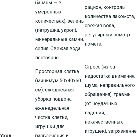
бананы — в
рацион, контроль
умеренных
количества лакомств,
количествах), зелень
свежая вода,
(петрушка, укроп),
регулярный осмотр
минеральные камни,
помета.
сепия. Свежая вода
постоянно.
Стресс (из-за
Просторная клетка
недостатка внимания,
(минимум 50х40х60
шума, неправильного
см), ежедневная
обращения), травмы
уборка поддона,
(от неудачных
еженедельная
падений,
чистка клетки,
некачественных
игрушки для
игрушек), загрязнение
Уход
развлечения и