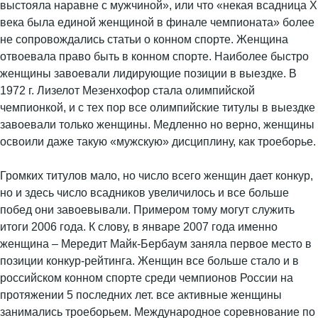
выстояла наравне с мужчиной», или что «некая всадница X
века была единой женщиной в финале чемпионата» более
не сопровождались статьи о конном спорте. Женщина
отвоевала право быть в конном спорте. Наиболее быстро
женщины завоевали лидирующие позиции в выездке. В
1972 г. Лизелот Мезенхофор стала олимпийской
чемпионкой, и с тех пор все олимпийские титулы в выездке
завоевали только женщины. Медленно но верно, женщины
освоили даже такую «мужскую» дисциплину, как троеборье.
Громких титулов мало, но число всего женщин дает конкур,
но и здесь число всадников увеличилось и все больше
побед они завоевывали. Примером тому могут служить
итоги 2006 года. К слову, в январе 2007 года именно
женщина – Мередит Майк-Бербаум заняла первое место в
позиции конкур-рейтинга. Женщин все больше стало и в
российском конном спорте среди чемпионов России на
протяжении 5 последних лет. все активные женщины
занимались троеборьем. Международное соревнование по