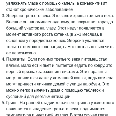
увлажнять глаза с помощью капель, а конъюнктивит
станет хроническим заболеванием.
Эверсия третьего века. Это залом хряща третьего века.
Внешне он напоминает аденому, но покрывает гораздо
больший участок на глазу. Этот недуг появляется в
момент активного роста котенка (в 2–3 месяца), в
основном у породистых кошек. Эверсия удаляется
только с помощью операции, самостоятельно вылечить
ее невозможно.
Паразиты. Если помимо третьего века питомец стал
вялым, мало ест и пьет и пытается ездить по ковру, это
верный признак заражения глистами. Эти паразиты
могут появиться даже у домашней кошки, ведь хозяева
могут принести личинки домой с улицы на обуви. Это
можно легко вылечить дома с помощью таблеток и
суспензий для дегельминтизации.
Грипп. На ранней стадии кошачьего гриппа у животного
начинается выпадение третьего века, поднимается
температура и идет гной из глаз. В этом случае глаза