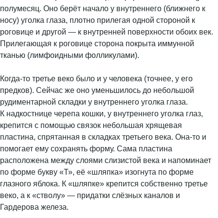
полумесяц. Оно берёт начало у внутреннего (ближнего к
носу) уголка глаза, плотно прилегая одной стороной к
роговице и другой — к внутренней поверхности обоих век.
Прилегающая к роговице сторона покрыта иммунной
тканью (лимфоидными фолликулами).
Когда-то третье веко было и у человека (точнее, у его
предков). Сейчас же оно уменьшилось до небольшой
рудиментарной складки у внутреннего уголка глаза.
К надкостнице черепа кошки, у внутреннего уголка глаз,
крепится с помощью связок небольшая хрящевая
пластина, спрятанная в складках третьего века. Она-то и
помогает ему сохранять форму. Сама пластина
расположена между слоями слизистой века и напоминает
по форме букву «Т», её «шляпка» изогнута по форме
глазного яблока. К «шляпке» крепится собственно третье
веко, а к «стволу» — придатки слёзных каналов и
Гардерова железа.