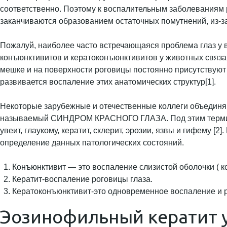
соответственно. Поэтому к воспалительным заболеваниям
заканчиваются образованием остаточных помутнений, из-за
Пожалуй, наиболее часто встречающаяся проблема глаз у в
конъюнктивитов и кератоконъюнктивитов у животных связан
мешке и на поверхности роговицы постоянно присутствуют
развивается воспаление этих анатомических структур[1].
Некоторые зарубежные и отечественные коллеги объединяю
называемый СИНДРОМ КРАСНОГО ГЛАЗА. Под этим термином 
увеит, глаукому, кератит, склерит, эрозии, язвы и гифему 
определение данных патологических состояний.
Конъюнктивит — это воспаление слизистой оболочки ( к
Кератит-воспаление роговицы глаза.
Кератоконъюнктивит-это одновременное воспаление и р
Эозинофильный кератит 