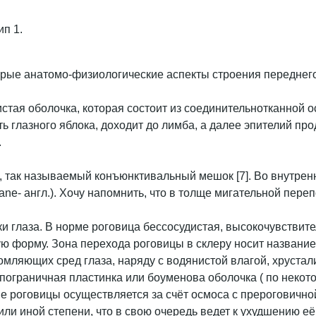
ип 1.
орые анатомо-физиологические аспекты строения переднего 
истая оболочка, которая состоит из соединительнотканной 
 глазного яблока, доходит до лимба, а далее эпителий пр
.
ь, так называемый конъюнктивальный мешок [7]. Во внутре
rane- англ.). Хочу напомнить, что в толще мигательной пер
и глаза. В норме роговица бессосудистая, высокочувствите
ю форму. Зона перехода роговицы в склеру носит название
мляющих сред глаза, наряду с водянистой влагой, хрустали
пограничная пластинка или боуменова оболочка ( по некот
ние роговицы осуществляется за счёт осмоса с прероговичн
 или иной степени, что в свою очередь ведет к ухудшению 