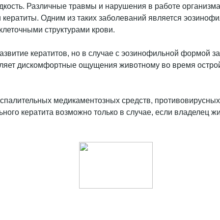
кость. Различные травмы и нарушения в работе организма 
 кератиты. Одним из таких заболеваний является эозинофи
клеточными структурами крови.
звитие кератитов, но в случае с эозинофильной формой з
ляет дискомфортные ощущения животному во время острой 
оспалительных медикаментозных средств, противовирусны
ного кератита возможно только в случае, если владелец ж