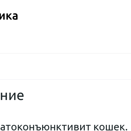
ика
ение
ратоконъюнктивит кошек.