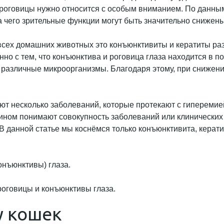
 роговицы нужно относится с особым вниманием. По данны
 чего зрительные функции могут быть значительно снижены 
сех домашних животных это конъюнктивиты и кератиты разл
но с тем, что конъюнктива и роговица глаза находится в п
 различные микроорганизмы. Благодаря этому, при снижен
т несколько заболеваний, которые протекают с гиперемией
понимают совокупность заболеваний или клинических при
[2]. В данной статье мы коснёмся только конъюнктивита, кер
онъюнктивы) глаза.
оговицы и конъюнктивы глаза.
у кошек