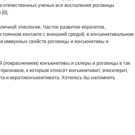
м отечественных ученых все воспаления роговицы
[8].
ичной этиологии. Частое развитие кератитов,
остоянном контакте с внешней средой, в конъюнктивальном
ии иммунных свойств роговицы и конъюнктивы и
 (покраснением) конъюнктивы и склеры и роговицы в так
знаков, к которым относят конъюнктивит, эписклерит,
атита и кератоконъюнктивита. Хотелось бы напомнить