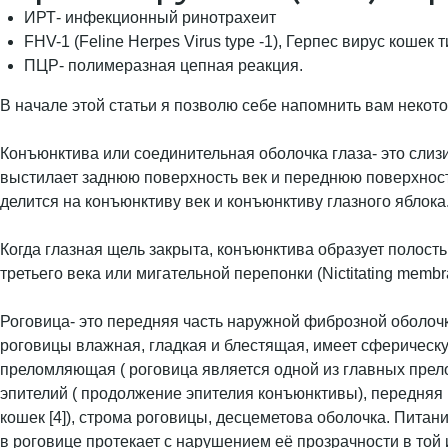
ИРТ- инфекционный ринотрахеит
FHV-1 (Feline Herpes Virus type -1), Герпес вирус кошек т
ПЦР- полимеразная цепная реакция.
В начале этой статьи я позволю себе напомнить вам некот
Конъюнктива или соединительная оболочка глаза- это слиз
выстилает заднюю поверхность век и переднюю поверхность
делится на конъюнктиву век и конъюнктиву глазного яблока
Когда глазная щель закрыта, конъюнктива образует полост
третьего века или мигательной перепонки (Nictitating memb
Роговица- это передняя часть наружной фиброзной оболочк
роговицы влажная, гладкая и блестящая, имеет сферическу
преломляющая ( роговица является одной из главных прело
эпителий ( продолжение эпителия конъюнктивы), передняя 
кошек [4]), строма роговицы, десцеметова оболочка. Пита
в роговице протекает с нарушением её прозрачности в той