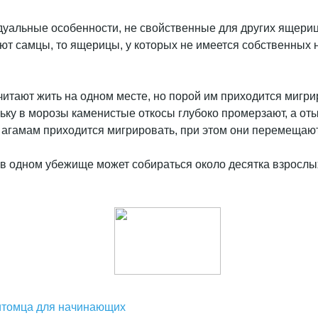
уальные особенности, не свойственные для других ящериц.
яют самцы, то ящерицы, у которых не имеется собственных 
почитают жить на одном месте, но порой им приходится миг
ольку в морозы каменистые откосы глубоко промерзают, а от
м агамам приходится мигрировать, при этом они перемещают
о в одном убежище может собираться около десятка взросл
итомца для начинающих