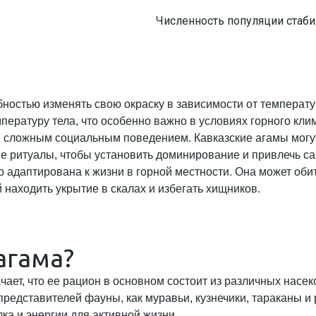
Численность популяции стаб
обностью изменять свою окраску в зависимости от температ
пературу тела, что особенно важно в условиях горного кли
 сложным социальным поведением. Кавказские агамы могу
е ритуалы, чтобы установить доминирование и привлечь са
о адаптирована к жизни в горной местности. Она может оби
 находить укрытие в скалах и избегать хищников.
агама?
чает, что ее рацион в основном состоит из различных насе
х представителей фауны, как муравьи, кузнечики, тараканы
ка и энергии для активной жизни.