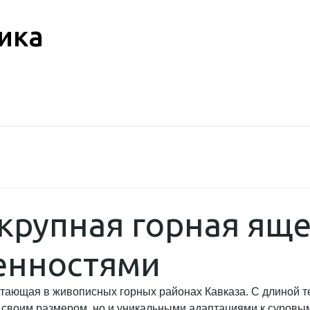
ика
 крупная горная ящ
енностями
тающая в живописных горных районах Кавказа. С длиной тел
 своим размером, но и уникальными адаптациями к суровым