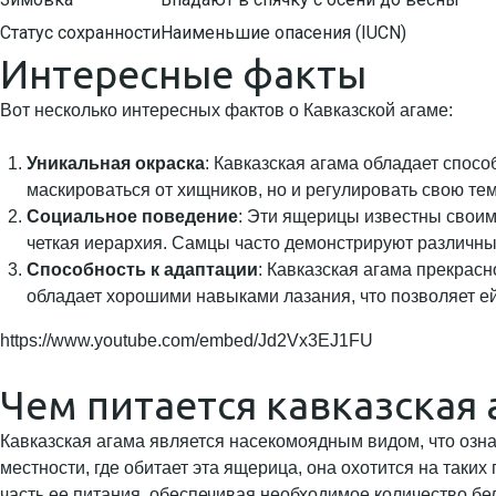
Статус сохранности
Наименьшие опасения (IUCN)
Интересные факты
Вот несколько интересных фактов о Кавказской агаме:
Уникальная окраска
: Кавказская агама обладает спос
маскироваться от хищников, но и регулировать свою тем
Социальное поведение
: Эти ящерицы известны своим
четкая иерархия. Самцы часто демонстрируют различны
Способность к адаптации
: Кавказская агама прекрасн
обладает хорошими навыками лазания, что позволяет ей
https://www.youtube.com/embed/Jd2Vx3EJ1FU
Чем питается кавказская 
Кавказская агама является насекомоядным видом, что озна
местности, где обитает эта ящерица, она охотится на таки
часть ее питания, обеспечивая необходимое количество бел