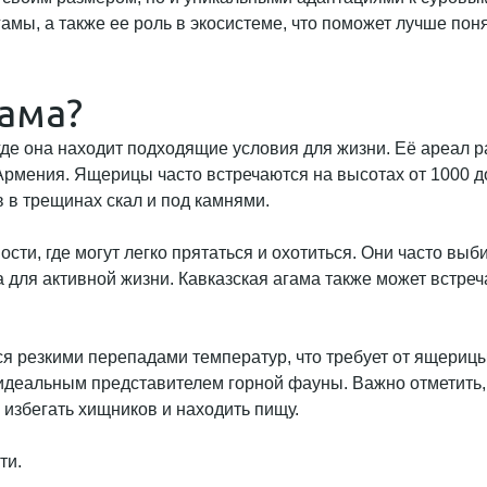
амы, а также ее роль в экосистеме, что поможет лучше поня
гама?
где она находит подходящие условия для жизни. Её ареал р
и Армения. Ящерицы часто встречаются на высотах от 1000 д
 в трещинах скал и под камнями.
и, где могут легко прятаться и охотиться. Они часто выби
ля активной жизни. Кавказская агама также может встречат
тся резкими перепадами температур, что требует от ящериц
ё идеальным представителем горной фауны. Важно отметить,
 избегать хищников и находить пищу.