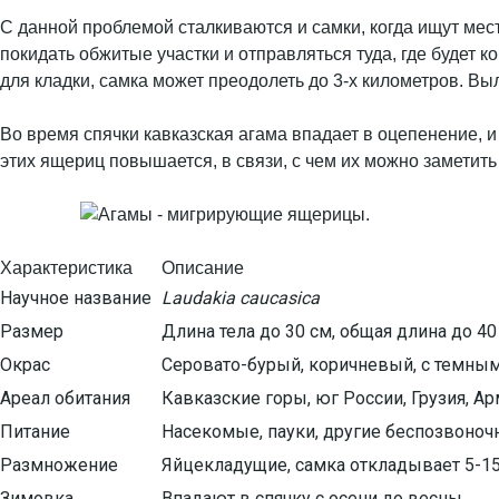
С данной проблемой сталкиваются и самки, когда ищут мес
покидать обжитые участки и отправляться туда, где будет
для кладки, самка может преодолеть до 3-х километров. В
Во время спячки кавказская агама впадает в оцепенение, и
этих ящериц повышается, в связи, с чем их можно заметить
Характеристика
Описание
Научное название
Laudakia caucasica
Размер
Длина тела до 30 см, общая длина до 40
Окрас
Серовато-бурый, коричневый, с темным
Ареал обитания
Кавказские горы, юг России, Грузия, А
Питание
Насекомые, пауки, другие беспозвоно
Размножение
Яйцекладущие, самка откладывает 5-15
Зимовка
Впадают в спячку с осени до весны