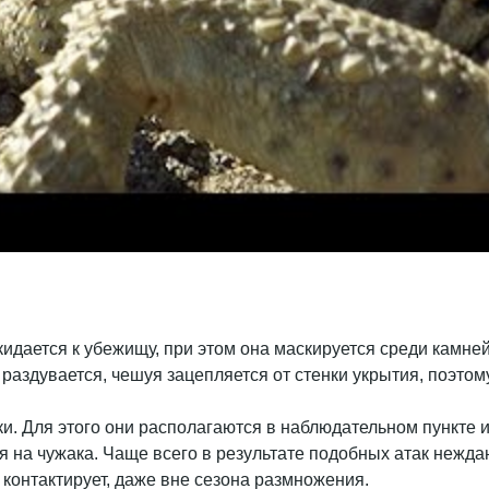
кидается к убежищу, при этом она маскируется среди камней
 раздувается, чешуя зацепляется от стенки укрытия, поэто
ки. Для этого они располагаются в наблюдательном пункте 
ся на чужака. Чаще всего в результате подобных атак нежд
и контактирует, даже вне сезона размножения.