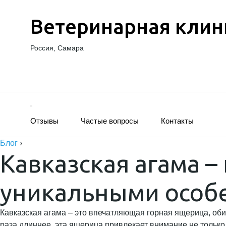
Ветеринарная клин
Россия, Самара
Отзывы
Частые вопросы
Контакты
Блог
›
Кавказская агама –
уникальными особ
Кавказская агама – это впечатляющая горная ящерица, оби
раза длиннее, эта ящерица привлекает внимание не только