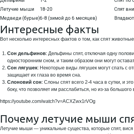
Дельфины
1-2
Спят по 
Летучие мыши
18-20
Спят вн
Медведи (бурые)
6-8 (зимой до 6 месяцев)
Впадают
Интересные факты
Вот несколько интересных фактов о том, как спят животные
Сон дельфинов
: Дельфины спят, отключая одну полови
односторонним сном, и таким образом они могут остават
Сон лягушек
: Некоторые виды лягушек могут спать с от
защищает их глаза во время сна.
Слоновий сон
: Слоны спят всего 2-4 часа в сутки, и 
боку, что позволяет им расслабиться, но из-за большого
https://youtube.com/watch?v=ACXZwx1rVOg
Почему летучие мыши спя
Летучие мыши — уникальные существа, которые спят, вися 