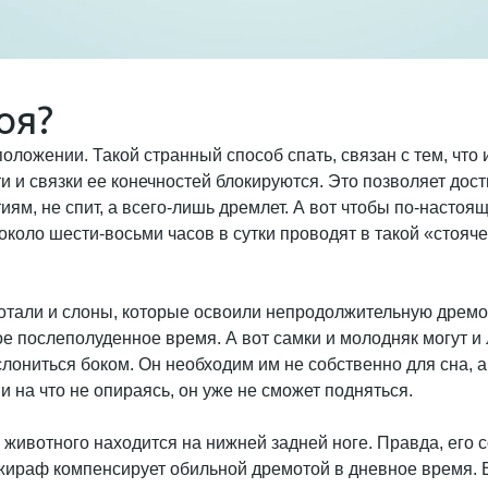
оя?
положении. Такой странный способ спать, связан с тем, что
сти и связки ее конечностей блокируются. Это позволяет до
ям, не спит, а всего-лишь дремлет. А вот чтобы по-настоя
коло шести-восьми часов в сутки проводят в такой «стояче
ли и слоны, которые освоили непродолжительную дремоту 
ркое послеполуденное время. А вот самки и молодняк могут 
ислониться боком. Он необходим им не собственно для сна, 
ни на что не опираясь, он уже не сможет подняться.
 животного находится на нижней задней ноге. Правда, его
жираф компенсирует обильной дремотой в дневное время. В