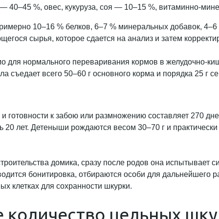
— 40–45 %, овес, кукуруза, соя — 10–15 %, витаминно-ми
мерно 10–16 % белков, 6–7 % минеральных добавок, 4–6 %
егося сырья, которое сдается на анализ и затем корректи
о для нормального переваривания кормов в желудочно-кишеч
 съедает всего 50–60 г основного корма и порядка 25 г се
 готовности к забою или размножению составляет 270 дней
 20 лет. Детеныши рождаются весом 30–70 г и практически
строительства домика, сразу после родов она испытывает 
роводится бонитировка, отбираются особи для дальнейшего
ых клетках для сохранности шкурки.
е количество цельных шк