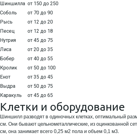
Шиншилла
от 150 до 250
Соболь
от 70 до 90
Рысь
от 12 до 20
Песец
от 12 до 18
Нутрия
от 45 до 75
Лиса
от 20 до 35
Бобер
от 40 до 55
Кролик
от 50 до 100
Енот
от 35 до 45
Выдра
от 50 до 75
Каракуль
от 45 до 65
Клетки и оборудование
Шиншилл разводят в одиночных клетках, оптимальный разме
см. Они бывают цельнометаллические, из оцинкованной се
см, она занимает всего 0,25 м2 пола и объем 0,1 м3.