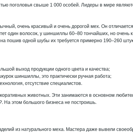
остью поголовья свыше 1 000 особей. Лидеры в мире являю
чный, очень красивый и очень дорогой мех. Он отличается 
тет один волосок, у шиншиллы 60–80 тончайших, но очень 
, на пошив одной шубы их требуется примерно 190–260 штук
льшой выход продукции одного цвета и качества;
курок шиншиллы, это практически ручная работа;
ехнология, отсутствие специалистов.
коративных животных. Эти занимаются в основном любите
₽. На этом большого бизнеса не построишь.
делий из натурального меха. Мастера даже вывели своеобр