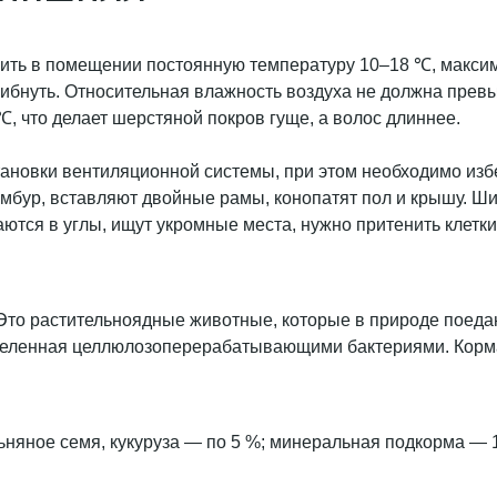
ить в помещении постоянную температуру 10–18 ℃, макси
гибнуть. Относительная влажность воздуха не должна превы
 что делает шерстяной покров гуще, а волос длиннее.
тановки вентиляционной системы, при этом необходимо избе
бур, вставляют двойные рамы, конопатят пол и крышу. Ш
ся в углы, ищут укромные места, нужно притенить клетки 
то растительноядные животные, которые в природе поедают
аселенная целлюлозоперерабатывающими бактериями. Кор
ьняное семя, кукуруза — по 5 %; минеральная подкорма — 