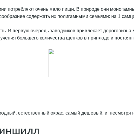
они потребляют очень мало пищи. В природе они моногамны
сообразнее содержать их полигамными семьями: на 1 самца
. В первую очередь заводчиков привлекает дороговизна мех
лучения большего количества щенков в приплоде и постоян
родный, естественный окрас, самый дешевый, и, несмотря 
шиншилл