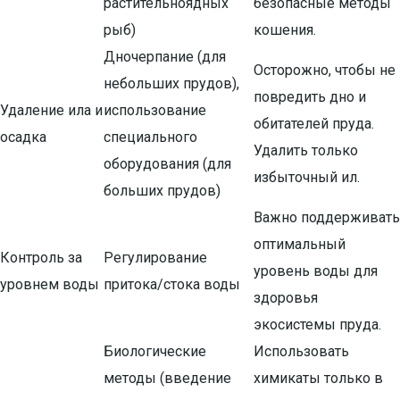
растительноядных
безопасные методы
рыб)
кошения.
Дночерпание (для
Осторожно, чтобы не
небольших прудов),
повредить дно и
Удаление ила и
использование
обитателей пруда.
осадка
специального
Удалить только
оборудования (для
избыточный ил.
больших прудов)
Важно поддерживать
оптимальный
Контроль за
Регулирование
уровень воды для
уровнем воды
притока/стока воды
здоровья
экосистемы пруда.
Биологические
Использовать
методы (введение
химикаты только в