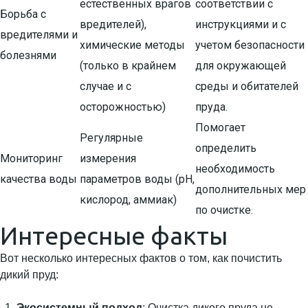
естественных врагов
соответствии с
Борьба с
вредителей),
инструкциями и с
вредителями и
химические методы
учетом безопасности
болезнями
(только в крайнем
для окружающей
случае и с
среды и обитателей
осторожностью)
пруда.
Помогает
Регулярные
определить
Мониторинг
измерения
необходимость
качества воды
параметров воды (pH,
дополнительных мер
кислород, аммиак)
по очистке.
Интересные факты
Вот несколько интересных фактов о том, как почистить
дикий пруд:
Экосистемный подход
: Очистка дикого пруда не