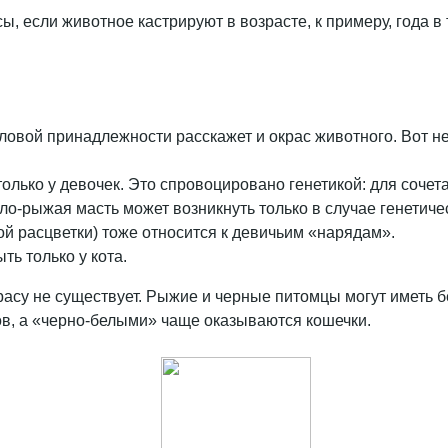
, если животное кастрируют в возрасте, к примеру, года в т
ловой принадлежности расскажет и окрас животного. Вот 
лько у девочек. Это спровоцировано генетикой: для сочет
ело-рыжая масть может возникнуть только в случае генетиче
й расцветки) тоже относится к девичьим «нарядам».
ть только у кота.
расу не существует. Рыжие и черные питомцы могут иметь б
ов, а «черно-белыми» чаще оказываются кошечки.