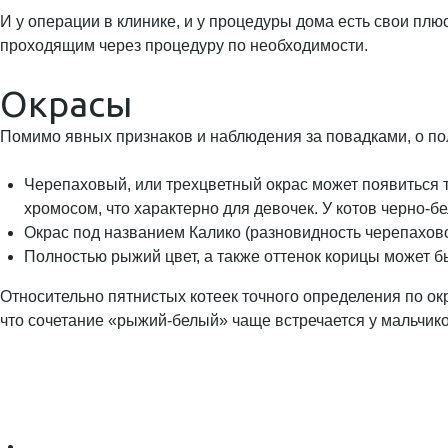
И у операции в клинике, и у процедуры дома есть свои плюсы
проходящим через процедуру по необходимости.
Окрасы
Помимо явных признаков и наблюдения за повадками, о по
Черепаховый, или трехцветный окрас может появиться то
хромосом, что характерно для девочек. У котов черно-б
Окрас под названием Калико (разновидность черепахово
Полностью рыжий цвет, а также оттенок корицы может бы
Относительно пятнистых котеек точного определения по ок
что сочетание «рыжий-белый» чаще встречается у мальчик