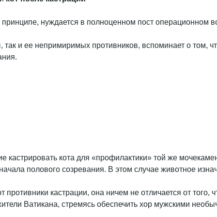
в принципе, нуждается в полноценном пост операционном в
ы, так и ее непримиримых противников, вспоминает о том, 
ания.
ие кастрировать кота для «профилактики» той же мочекамен
о начала полового созревания. В этом случае животное изна
 противники кастрации, она ничем не отличается от того, ч
жители Ватикана, стремясь обеспечить хор мужскими необ