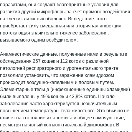
паразитами, они создают благоприятные условия для
развития другой микрофлоры за счет прямого воздействия
на клетки слизистых оболочек. Вследствие этого
приобретает силу смешанная или вторичная инфекция,
протекающая значительно тяжелее заболевания,
вызываемого одним возбудителем.
Анамнестические данные, полученные нами в результате
обследования 257 кошек и 112 котов с различной
патологией респираторного и урогениталыюго тракта
позволили установить, что заражение хламидиозом
происходит воздушно-капельным и половым путем.
Элементарные тельца (инфекционные единицы хламидии)
были выявлены у 49% кошек и 42,8% котов. Начало
заболевания часто характеризуется незначительным
повышением температуры тела животного. Это обычно не
влияет на состояние их аппетита и общее самочувствие,
несмотря на явный конъюнктивальный дискомфорт. В
большинстве случаев конъюнктивит развивается с одного