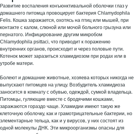
Развитие воспаления конъюнктивальной оболочки глаз у
домашнего питомца провоцирует бактерия Chlamydophila
Felis. Кошка заражается, охотясь на птиц или мышей, при
контакте с калом, слюной или мочой больного грызуна или
пернатого. Инфицирование другим микробом
Chlamydophila psittaci, что приводит к поражению
внутренних органов, происходит и через половые пути.
Котенок может заразиться хламидиозом при родах или в
утробе матери.
Болеют и домашние животные, хозяева которых никогда не
выпускают питомцев на улицу. Возбудитель хламидиоза
заносится в комнату с обувью, одеждой, сумкой владельца.
Питомцы, гуляющие вместе с бродячими кошками,
заражаются гораздо чаще. Хламидии имеют такую же
клеточную оболочку, как и грамотрицательные бактерии, но
элементарные тельца, как и у вирусов, у них состоят из
одной молекулы ДНК. Эти микроорганизмы опасны для