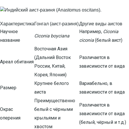
Характеристика
Гонгал (аист-разиня)
Другие виды аистов
Научное
Например,
Ciconia
Ciconia boyciana
название
ciconia
(белый аист)
Восточная Азия
(Дальний Восток
Различается в
Ареал обитания
России, Китай,
зависимости от вида
Корея, Япония)
Крупнее белого
Вариабельно, в
Размер
аиста
зависимости от вида
Преимущественно
Различается в
Окрас
белый с чёрными
зависимости от вида
оперения
крыльями и
(белый, чёрный и т.д.)
хвостом