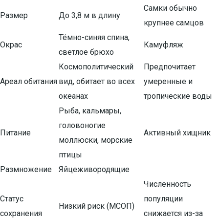
Самки обычно
Размер
До 3,8 м в длину
крупнее самцов
Тёмно-синяя спина,
Окрас
Камуфляж
светлое брюхо
Космополитический
Предпочитает
Ареал обитания
вид, обитает во всех
умеренные и
океанах
тропические воды
Рыба, кальмары,
головоногие
Питание
Активный хищник
моллюски, морские
птицы
Размножение
Яйцеживородящие
Численность
Статус
популяции
Низкий риск (МСОП)
сохранения
снижается из-за