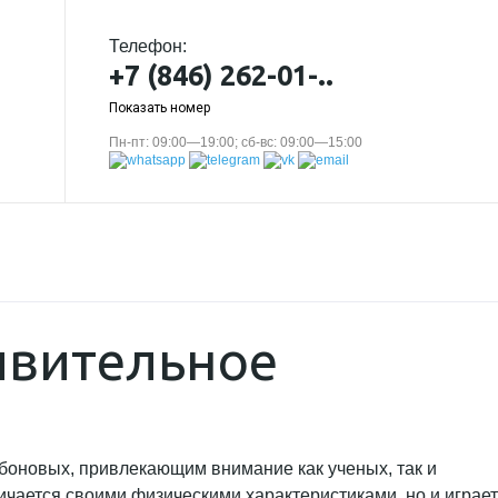
Телефон:
+7 (846) 262-01-..
Показать номер
Пн-пт: 09:00—19:00; сб-вс: 09:00—15:00
ивительное
боновых, привлекающим внимание как ученых, так и
личается своими физическими характеристиками, но и играет