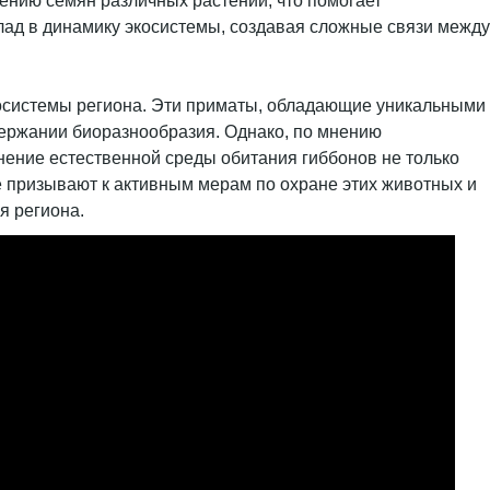
ению семян различных растений, что помогает
лад в динамику экосистемы, создавая сложные связи между
косистемы региона. Эти приматы, обладающие уникальными
держании биоразнообразия. Однако, по мнению
анение естественной среды обитания гиббонов не только
ые призывают к активным мерам по охране этих животных и
я региона.