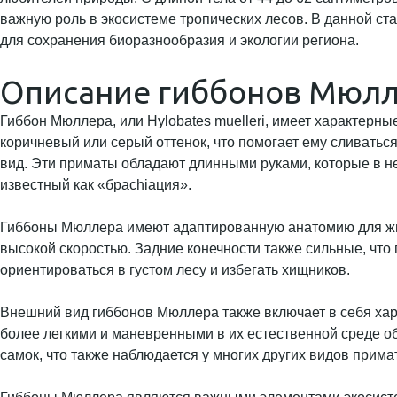
важную роль в экосистеме тропических лесов. В данной ст
для сохранения биоразнообразия и экологии региона.
Описание гиббонов Мюл
Гиббон Мюллера, или Hylobates muelleri, имеет характерны
коричневый или серый оттенок, что помогает ему сливатьс
вид. Эти приматы обладают длинными руками, которые в не
известный как «браchiация».
Гиббоны Мюллера имеют адаптированную анатомию для жизн
высокой скоростью. Задние конечности также сильные, что
ориентироваться в густом лесу и избегать хищников.
Внешний вид гиббонов Мюллера также включает в себя харак
более легкими и маневренными в их естественной среде оби
самок, что также наблюдается у многих других видов прима