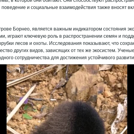
ы, в которой они обитают. Они способствуют распростран
е поведение и социальные взаимодействия также вносят вк
строве Борнео, является важным индикатором состояния э
ми, играют ключевую роль в распространении семян и под
вырубки лесов и охоты. Исследования показывают, что сохр
ество других видов, зависящих от тех же экосистем. Учен
дного сотрудничества для достижения устойчивого развити