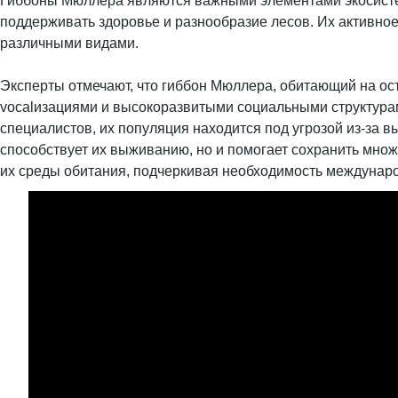
Гиббоны Мюллера являются важными элементами экосистем
поддерживать здоровье и разнообразие лесов. Их активно
различными видами.
Эксперты отмечают, что гиббон Мюллера, обитающий на о
vocalизациями и высокоразвитыми социальными структура
специалистов, их популяция находится под угрозой из-за 
способствует их выживанию, но и помогает сохранить множ
их среды обитания, подчеркивая необходимость междунаро