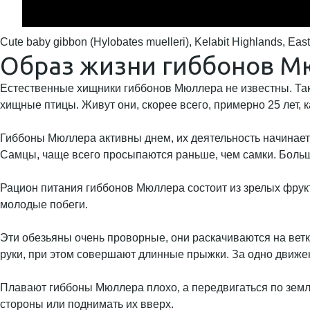
Cute baby gibbon (Hylobates muelleri), Kelabit Highlands, Eas
Образ жизни гиббонов М
Естественные хищники гиббонов Мюллера не известны. Так
хищные птицы. Живут они, скорее всего, примерно 25 лет, к
Гиббоны Мюллера активны днем, их деятельность начинаетс
Самцы, чаще всего просыпаются раньше, чем самки. Большу
Рацион питания гиббонов Мюллера состоит из зрелых фрукто
молодые побеги.
Эти обезьяны очень проворные, они раскачиваются на ветк
руки, при этом совершают длинные прыжки. За одно движен
Плавают гиббоны Мюллера плохо, а передвигаться по земл
стороны или поднимать их вверх.