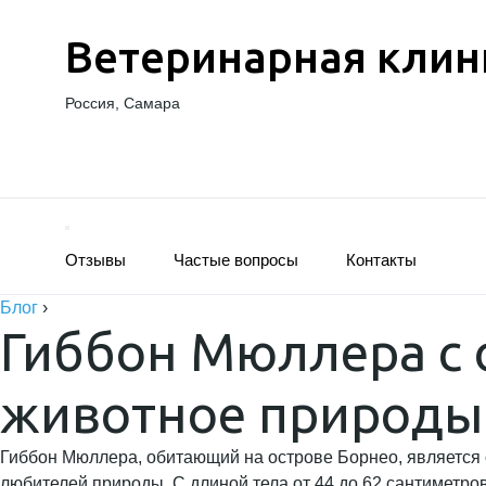
Ветеринарная клин
Россия, Самара
Отзывы
Частые вопросы
Контакты
Блог
›
Гиббон Мюллера с 
животное природы
Гиббон Мюллера, обитающий на острове Борнео, является 
любителей природы. С длиной тела от 44 до 62 сантиметров