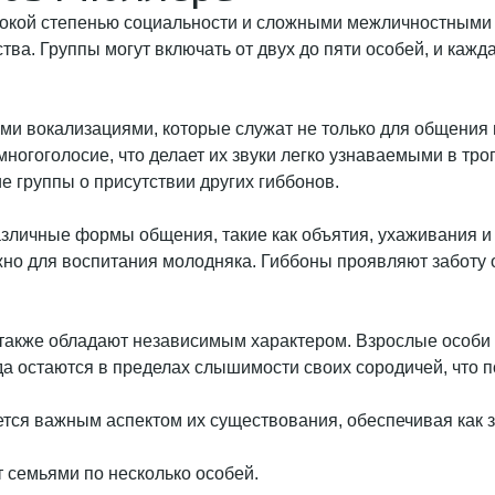
сокой степенью социальности и сложными межличностными
ства. Группы могут включать от двух до пяти особей, и каж
 вокализациями, которые служат не только для общения м
многоголосие, что делает их звуки легко узнаваемыми в тр
 группы о присутствии других гиббонов.
зличные формы общения, такие как объятия, ухаживания и 
но для воспитания молодняка. Гиббоны проявляют заботу 
акже обладают независимым характером. Взрослые особи м
а остаются в пределах слышимости своих сородичей, что п
ся важным аспектом их существования, обеспечивая как за