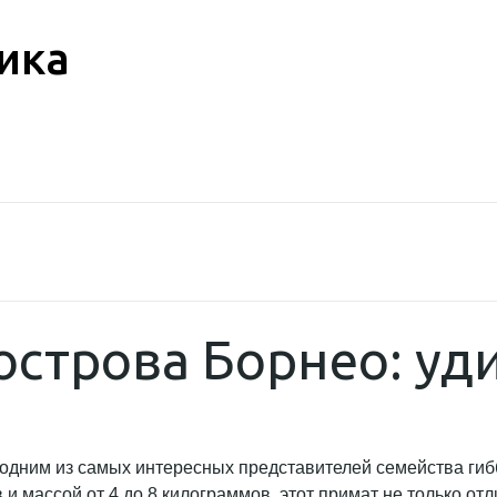
ика
острова Борнео: уд
одним из самых интересных представителей семейства гиб
 и массой от 4 до 8 килограммов, этот примат не только от