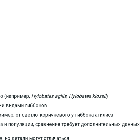
ео (например,
Hylobates agilis
,
Hylobates klossii
)
ми видами гиббонов
ример, от светло-коричневого у гиббона агилиса
а и популяции, сравнение требует дополнительных данных
, но детали могут отличаться