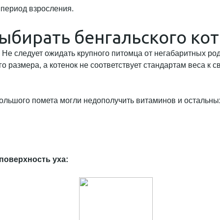
в период взросления.
выбирать бенгальского ко
. Не следует ожидать крупного питомца от негабаритных ро
го размера, а котенок не соответствует стандартам веса к с
ольшого помета могли недополучить витаминов и остальных 
поверхность уха: