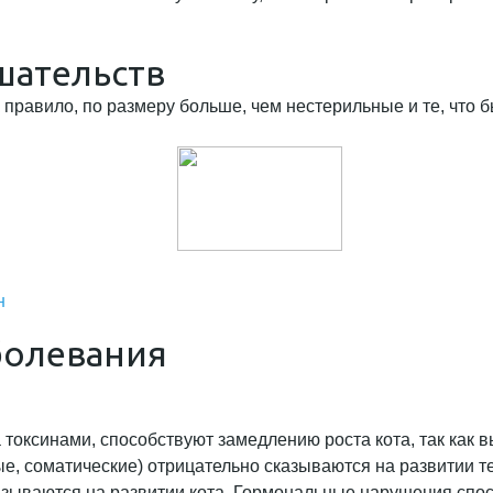
шательств
правило, по размеру больше, чем нестерильные и те, что б
н
болевания
токсинами, способствуют замедлению роста кота, так как
, соматические) отрицательно сказываются на развитии те
ываются на развитии кота. Гормональные нарушения спосо