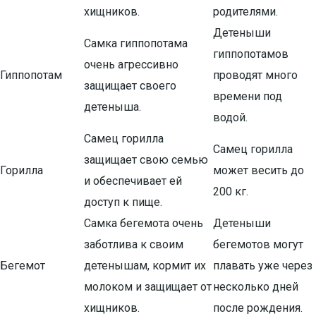
хищников.
родителями.
Детеныши
Самка гиппопотама
гиппопотамов
очень агрессивно
Гиппопотам
проводят много
защищает своего
времени под
детеныша.
водой.
Самец горилла
Самец горилла
защищает свою семью
Горилла
может весить до
и обеспечивает ей
200 кг.
доступ к пище.
Самка бегемота очень
Детеныши
заботлива к своим
бегемотов могут
Бегемот
детенышам, кормит их
плавать уже через
молоком и защищает от
несколько дней
хищников.
после рождения.