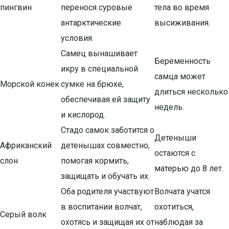
пингвин
перенося суровые
тела во время
антарктические
высиживания.
условия.
Самец вынашивает
Беременность
икру в специальной
самца может
Морской конек
сумке на брюхе,
длиться несколько
обеспечивая ей защиту
недель.
и кислород.
Стадо самок заботится о
Детеныши
Африканский
детенышах совместно,
остаются с
слон
помогая кормить,
матерью до 8 лет.
защищать и обучать их.
Оба родителя участвуют
Волчата учатся
в воспитании волчат,
охотиться,
Серый волк
охотясь и защищая их от
наблюдая за