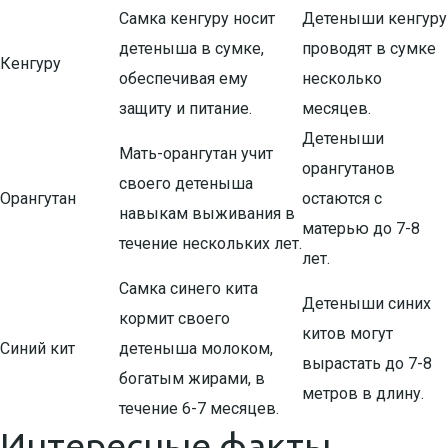
Самка кенгуру носит
Детеныши кенгуру
детеныша в сумке,
проводят в сумке
Кенгуру
обеспечивая ему
несколько
защиту и питание.
месяцев.
Детеныши
Мать-орангутан учит
орангутанов
своего детеныша
Орангутан
остаются с
навыкам выживания в
матерью до 7-8
течение нескольких лет.
лет.
Самка синего кита
Детеныши синих
кормит своего
китов могут
Синий кит
детеныша молоком,
вырастать до 7-8
богатым жирами, в
метров в длину.
течение 6-7 месяцев.
Интересные факты