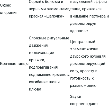
Серый с белыми и
визуальный эффект
Окрас
черными элементами,
танца, привлекая
оперения
красная «шапочка»
внимание партнера и
демонстрируя
здоровье.
Сложные ритуальные
Центральный
движения,
элемент жизни
включающие
даурского журавля,
прыжки,
Брачные танцы
демонстрирующий
подпрыгивания,
силу, красоту и
поднимание крыльев,
готовность к
изгибание шеи и
размножению.
клюва
Звуки
сопровождают