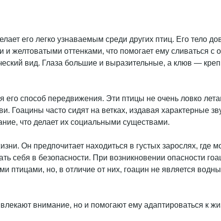
ает его легко узнаваемым среди других птиц. Его тело дов
 и желтоватыми оттенками, что помогает ему сливаться с 
ческий вид. Глаза большие и выразительные, а клюв — креп
 его способ передвижения. Эти птицы не очень ловко лета
тви. Гоацины часто сидят на ветках, издавая характерные 
ание, что делает их социальными существами.
изни. Он предпочитает находиться в густых зарослях, где м
ть себя в безопасности. При возникновении опасности гоац
 птицами, но, в отличие от них, гоацин не является водны
влекают внимание, но и помогают ему адаптироваться к жиз