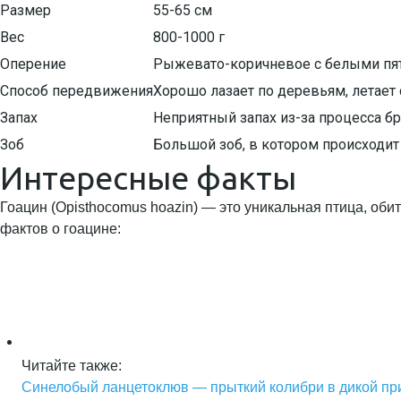
Размер
55-65 см
Вес
800-1000 г
Оперение
Рыжевато-коричневое с белыми пя
Способ передвижения
Хорошо лазает по деревьям, летает
Запах
Неприятный запах из-за процесса б
Зоб
Большой зоб, в котором происходи
Интересные факты
Гоацин (Opisthocomus hoazin) — это уникальная птица, об
фактов о гоацине:
Читайте также:
Синелобый ланцетоклюв — прыткий колибри в дикой пр