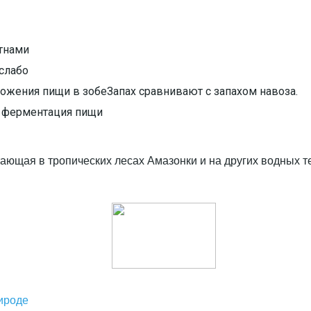
тнами
 слабо
рожения пищи в зобе
Запах сравнивают с запахом навоза.
т ферментация пищи
итающая в тропических лесах Амазонки и на других водных
ироде