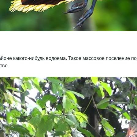
айоне какого-нибудь водоема. Такое массовое поселение по
тво.