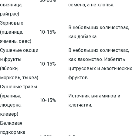
50-60%
овсяница,
семена, а не хлопья.
райграс)
Зерновые
В небольших количествах,
(пшеница,
10-15%
как добавка.
ячмень, овес)
Сушеные овощи
В небольших количествах,
и фрукты
как лакомство. Избегать
10-15%
(яблоки,
цитрусовых и экзотических
морковь, тыква)
фруктов.
Сушеные травы
(крапива,
Источник витаминов и
10-15%
люцерна,
клетчатки.
клевер)
Белковая
подкормка