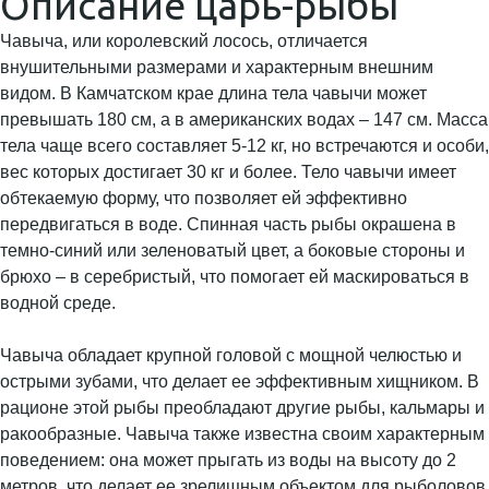
Описание царь-рыбы
Чавыча, или королевский лосось, отличается
внушительными размерами и характерным внешним
видом. В Камчатском крае длина тела чавычи может
превышать 180 см, а в американских водах – 147 см. Масса
тела чаще всего составляет 5-12 кг, но встречаются и особи,
вес которых достигает 30 кг и более. Тело чавычи имеет
обтекаемую форму, что позволяет ей эффективно
передвигаться в воде. Спинная часть рыбы окрашена в
темно-синий или зеленоватый цвет, а боковые стороны и
брюхо – в серебристый, что помогает ей маскироваться в
водной среде.
Чавыча обладает крупной головой с мощной челюстью и
острыми зубами, что делает ее эффективным хищником. В
рационе этой рыбы преобладают другие рыбы, кальмары и
ракообразные. Чавыча также известна своим характерным
поведением: она может прыгать из воды на высоту до 2
метров, что делает ее зрелищным объектом для рыболовов