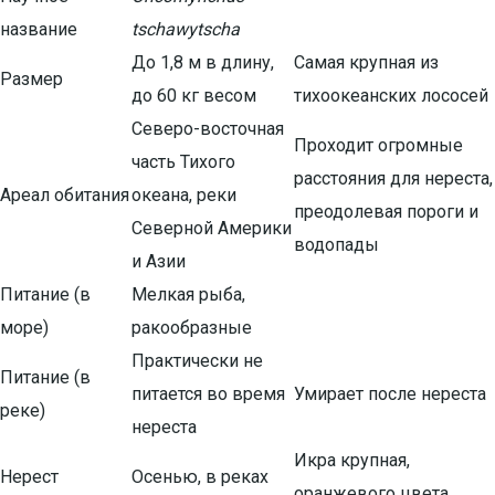
название
tschawytscha
До 1,8 м в длину,
Самая крупная из
Размер
до 60 кг весом
тихоокеанских лососей
Северо-восточная
Проходит огромные
часть Тихого
расстояния для нереста,
Ареал обитания
океана, реки
преодолевая пороги и
Северной Америки
водопады
и Азии
Питание (в
Мелкая рыба,
море)
ракообразные
Практически не
Питание (в
питается во время
Умирает после нереста
реке)
нереста
Икра крупная,
Нерест
Осенью, в реках
оранжевого цвета