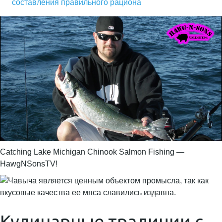
составления правильного рациона
Catching Lake Michigan Chinook Salmon Fishing —
HawgNSonsTV!
Кулинарные традиции с