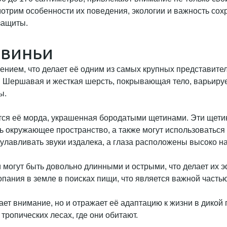
трим особенности их поведения, экологии и важность сохр
защиты.
свиньи
нием, что делает её одним из самых крупных представите
. Шершавая и жесткая шерсть, покрывающая тело, варьирует
ы.
тся её морда, украшенная бородатыми щетинами. Эти щети
ь окружающее пространство, а также могут использоваться 
улавливать звуки издалека, а глаза расположены высоко на
 могут быть довольно длинными и острыми, что делает их
копания в земле в поисках пищи, что является важной часть
ает внимание, но и отражает её адаптацию к жизни в дикой
ропических лесах, где они обитают.