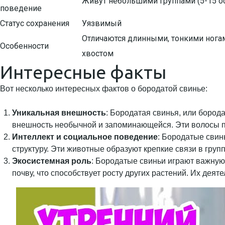
Живут небольшими группами (5-15 о
поведение
Статус сохранения
Уязвимый
Отличаются длинными, тонкими нога
Особенности
хвостом
Интересные факты
Вот несколько интересных фактов о бородатой свинье:
Уникальная внешность
: Бородатая свинья, или бород
внешность необычной и запоминающейся. Эти волосы по
Интеллект и социальное поведение
: Бородатые свин
структуру. Эти животные образуют крепкие связи в груп
Экосистемная роль
: Бородатые свиньи играют важную
почву, что способствует росту других растений. Их дея