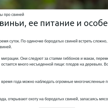
ты про свиней
виньи, ее питание и особ
ремя суток. По одиночке бородатых свиней встреть сложно,
свиней.
миграции. Они следуют за стаями гиббонов и макак, перем
 остается много несъеденной пищи: плодов на деревьях. В
это время года можно наблюдать огромные многочисленные
да, открывают охоту на бородатых свиней, запасаясь мясо