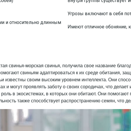
собей)
Внутри группы существует 
Угрозы включают в себя пот
ми и относительно длинным
Имеют отличное обоняние, к
атая свинья-морская свинья, получила свое название благ
могают свиньям адаптироваться к их среде обитания, защи
ьи известны своим высоким уровнем интеллекта. Они спос
пах и могут проявлять заботу о своих сородичах, что делае
 роль в экосистемах, в которых они обитают. Они помогают
тельность также способствует распространению семян, что 