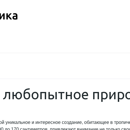
ика
– любопытное приро
ой уникальное и интересное создание, обитающее в тропич
00 до 170 сантиметров, привлекают внимание не только св