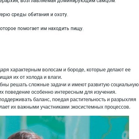
иерархия, возглавляемая доминирующим самцом.
ерю среды обитания и охоту.
оторое помогает им находить пищу.
одаря характерным волосам и бороде, которые делают ее
щая их от холода и влаги.
обны решать сложные задачи и имеют развитую социальную
т их поведение особенно интересным для изучения.
 поддерживать баланс, поедая растительность и разрыхляя
делает их важными участниками экосистемных процессов.