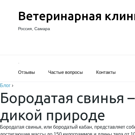
Ветеринарная клин
Россия, Самара
Отзывы
Частые вопросы
Контакты
Блог
›
Бородатая свинья 
дикой природе
Бородатая свинья, или бородатый кабан, представляет соб
достигающие массы до 150 килограммов и длины тела от 1