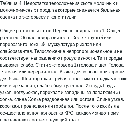
Таблица 4: Недостатки телосложения скота молочных и
молочно-мясных пород, за которые снижается балльная
оценка по экстерьеру и конституции
Общее развитие и стати Перечень недостатков 1. Общее
развитие Общая недоразвитость. Костяк грубый или
переразвито-нежный. Мускулатура рыхлая или
слаборазвитая. Телосложение непропорциональное и не
соответствует направлению продуктивности. Тип породы
выражен слабо. Стати экстерьера 1) голова и шея Голова
тяжелая или переразвитая, бычья для коровы или коровья
для быка. Шея короткая, грубая с толстыми складками кожи
или вырезанная, слабо обмускуленная. 2) грудь Грудь
узкая, неглубокая, перехват и западины за лопатками 3)
холка, спина Холка раздвоенная или острая. Спина узкая,
короткая, провислая или горбатая. После того как была
осуществлена полная оценка КРС, каждому животному
присваивают соответствующий класс.