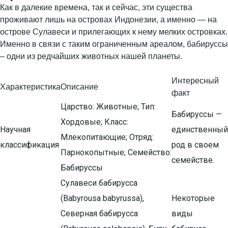
Как в далекие времена, так и сейчас, эти существа
проживают лишь на островах Индонезии, а именно — на
острове Сулавеси и прилегающих к нему мелких островках.
Именно в связи с таким ограниченным ареалом, бабируссы
– одни из редчайших животных нашей планеты.
Интересный
Характеристика
Описание
факт
Царство: Животные; Тип:
Бабируссы —
Хордовые; Класс:
Научная
единственный
Млекопитающие; Отряд:
классификация
род в своем
Парнокопытные; Семейство:
семействе.
Бабируссы
Сулавеси бабирусса
(Babyrousa babyrussa),
Некоторые
Северная бабирусса
виды