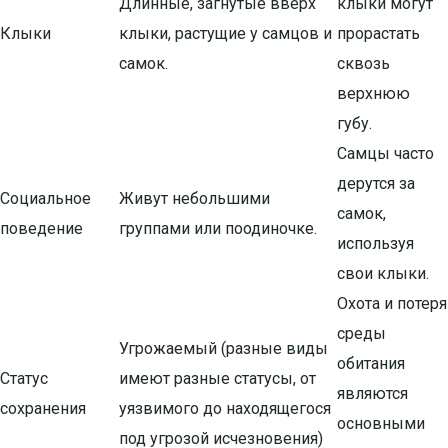
Длинные, загнутые вверх
клыки могут
Клыки
клыки, растущие у самцов и
прорастать
самок.
сквозь
верхнюю
губу.
Самцы часто
дерутся за
Социальное
Живут небольшими
самок,
поведение
группами или поодиночке.
используя
свои клыки.
Охота и потеря
среды
Угрожаемый (разные виды
обитания
Статус
имеют разные статусы, от
являются
сохранения
уязвимого до находящегося
основными
под угрозой исчезновения)