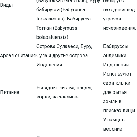
(Babyrousa celebensis), Буру
бабирусс
Виды
бабирусса (Babyrousa
находятся под
togeanensis), Бабирусса
угрозой
Тогиан (Babyrousa
исчезновения.
bolabatuensis)
Острова Сулавеси, Буру,
Бабируссы —
Ареал обитания
Сула и другие острова
эндемики
Индонезии.
Индонезии.
Используют
свои клыки
Всеядны: листья, плоды,
Питание
для рытья
корни, насекомые.
земли в
поисках пищи.
У самцов
верхние