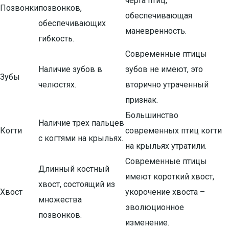
черта птиц,
Позвонки
позвонков,
обеспечивающая
обеспечивающих
маневренность.
гибкость.
Современные птицы
Наличие зубов в
зубов не имеют, это
Зубы
челюстях.
вторично утраченный
признак.
Большинство
Наличие трех пальцев
Когти
современных птиц когти
с когтями на крыльях.
на крыльях утратили.
Современные птицы
Длинный костный
имеют короткий хвост,
хвост, состоящий из
Хвост
укорочение хвоста –
множества
эволюционное
позвонков.
изменение.