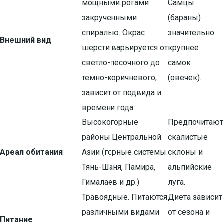
мощными рогами
Самцы
закрученными
(бараны)
спиралью. Окрас
значительно
Внешний вид
шерсти варьируется от
крупнее
светло-песочного до
самок
темно-коричневого,
(овечек).
зависит от подвида и
времени года.
Высокогорные
Предпочитают
районы Центральной
скалистые
Ареал обитания
Азии (горные системы
склоны и
Тянь-Шаня, Памира,
альпийские
Гималаев и др.)
луга.
Травоядные. Питаются
Диета зависит
различными видами
от сезона и
Питание