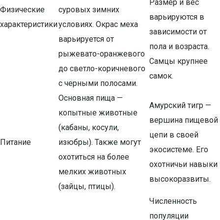
Размер и вес
Физические
суровых зимних
варьируются в
характеристики
условиях. Окрас меха
зависимости от
варьируется от
пола и возраста.
рыжевато-оранжевого
Самцы крупнее
до светло-коричневого
самок.
с черными полосами.
Основная пища —
Амурский тигр —
копытные животные
вершина пищевой
(кабаны, косули,
цепи в своей
Питание
изюбры). Также могут
экосистеме. Его
охотиться на более
охотничьи навыки
мелких животных
высокоразвиты.
(зайцы, птицы).
Численность
популяции