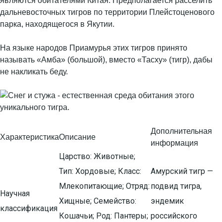
являются обитателями Китая. Предполагается расселить
дальневосточных тигров по территории Плейстоценового
парка, находящегося в Якутии.
На языке народов Приамурья этих тигров принято
называть «Амба» (большой), вместо «Тасху» (тигр), дабы
не накликать беду.
Дополнительная
Характеристика
Описание
информация
Царство: Животные;
Тип: Хордовые; Класс:
Амурский тигр —
Млекопитающие; Отряд:
подвид тигра,
Научная
Хищные; Семейство:
эндемик
классификация
Кошачьи; Род: Пантеры;
российского