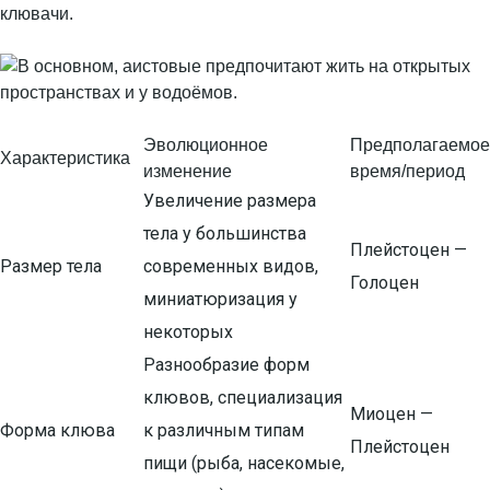
клювачи.
Эволюционное
Предполагаемое
Характеристика
изменение
время/период
Увеличение размера
тела у большинства
Плейстоцен —
Размер тела
современных видов,
Голоцен
миниатюризация у
некоторых
Разнообразие форм
клювов, специализация
Миоцен —
Форма клюва
к различным типам
Плейстоцен
пищи (рыба, насекомые,