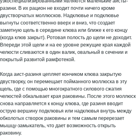
узкоспециализированными являются маленькие аисты-
разини. В их рацион не входит почти ничего кроме
двустворчатых моллюсков. Надклювье и подклювье
выгнуты соответственно вверх и вниз, что создает
заметную щель в середине клюва или ближе к его концу
(когда клюв закрыт). Ротовая полость до щели не доходит.
Впереди этой щели и на ее уровне режущие края каждой
челюсти сливаются в один валик, овальный в сечении и
покрытый развитой рамфотекой.
Когда аист-разиня цепляет кончиком клюва закрытую
двустворку, он перемещает пойманного моллюска в эту
щель, где с помощью многократного силового сжатия
челюстей обкалывает края раковины. После этого моллюск
снова направляется к концу клюва, где разиня вводит
острую вершину подклювья или надклювья внутрь между
обколотых створок раковины и тем самым перерезает
мышцу-замыкатель, что дает возможность открыть
раковину.