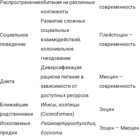
Распространение
обитания на различные
современность
континенты
Развитие сложных
социальных
Социальное
Плейстоцен —
взаимодействий,
поведение
современность
колониальное
гнездование
Диверсификация
рациона питания в
Миоцен —
Диета
зависимости от
современность
доступных ресурсов
Ближайшие
Ибисы, колпицы
Эоцен
родственники
(Ciconiiformes)
Ископаемые
Palaeoephippiorhynchus
,
Эоцен — Миоцен
предки
Eociconia