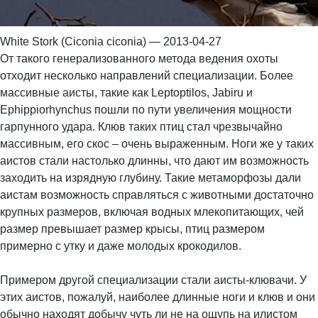
White Stork (Ciconia ciconia) — 2013-04-27
От такого генерализованного метода ведения охоты
отходит несколько направлений специализации. Более
массивные аисты, такие как Leptoptilos, Jabiru и
Ephippiorhynchus пошли по пути увеличения мощности
гарпунного удара. Клюв таких птиц стал чрезвычайно
массивным, его скос – очень выраженным. Ноги же у таких
аистов стали настолько длинны, что дают им возможность
заходить на изрядную глубину. Такие метаморфозы дали
аистам возможность справляться с животными достаточно
крупных размеров, включая водных млекопитающих, чей
размер превышает размер крысы, птиц размером
примерно с утку и даже молодых крокодилов.
Примером другой специализации стали аисты-клювачи. У
этих аистов, пожалуй, наиболее длинные ноги и клюв и они
обычно находят добычу чуть ли не на ощупь на илистом